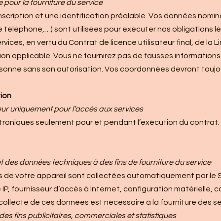
e pour la fourniture du service
 inscription et une identification préalable. Vos données nomi
 téléphone,…) sont utilisées pour exécuter nos obligations lé
rvices, en vertu du Contrat de licence utilisateur final, de la L
on applicable. Vous ne fournirez pas de fausses informations
onne sans son autorisation. Vos coordonnées devront toujour
tion
isateur uniquement pour l’accès aux services
ectroniques seulement pour et pendant l’exécution du contrat.
t des données techniques à des fins de fourniture du service
de votre appareil sont collectées automatiquement par le S
, fournisseur d’accès à Internet, configuration matérielle, con
ollecte de ces données est nécessaire à la fourniture des se
es fins publicitaires, commerciales et statistiques