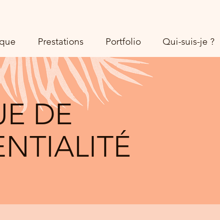
Illustrations réalisées avec Amour et Passion dans Les Landes
ique
Prestations
Portfolio
Qui-suis-je ?
UE DE
NTIALITÉ