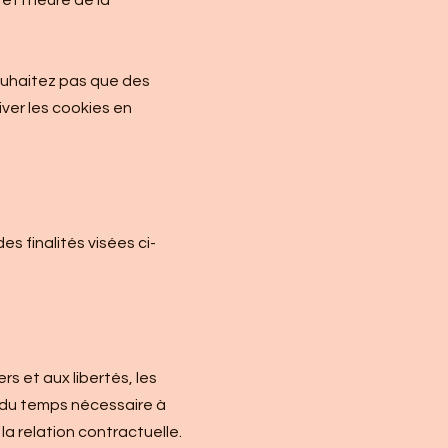
et l’heure de la
souhaitez pas que des
iver les cookies en
s finalités visées ci-
ers et aux libertés, les
 du temps nécessaire à
la relation contractuelle.