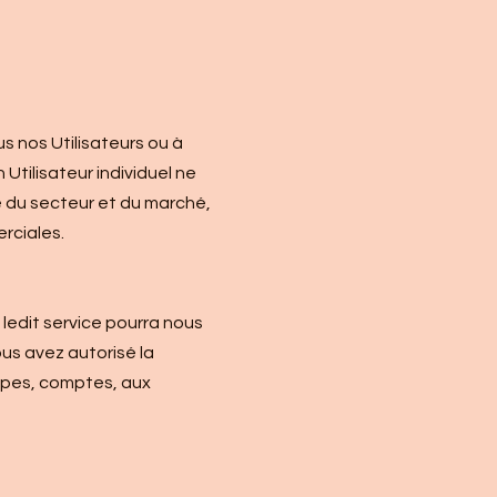
us nos Utilisateurs ou à
tilisateur individuel ne
se du secteur et du marché,
rciales.
ledit service pourra nous
us avez autorisé la
oupes, comptes, aux